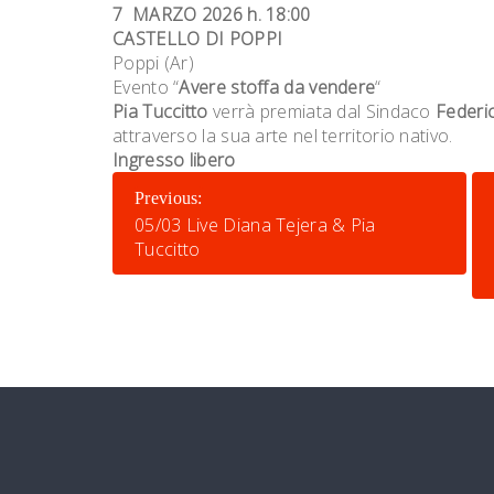
7 MARZO 2026 h. 18:00
CASTELLO DI POPPI
Poppi (Ar)
Evento “
Avere stoffa da vendere
“
Pia Tuccitto
verrà premiata dal Sindaco
Federi
attraverso la sua arte nel territorio nativo.
Ingresso libero
NAVIGAZIONE
Previous:
ARTICOLI
05/03 Live Diana Tejera & Pia
Tuccitto