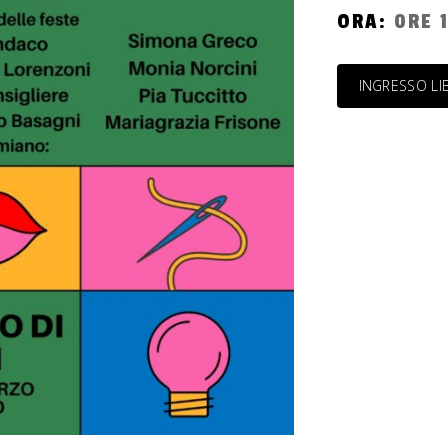
ORA:
0RE 
INGRESSO LI