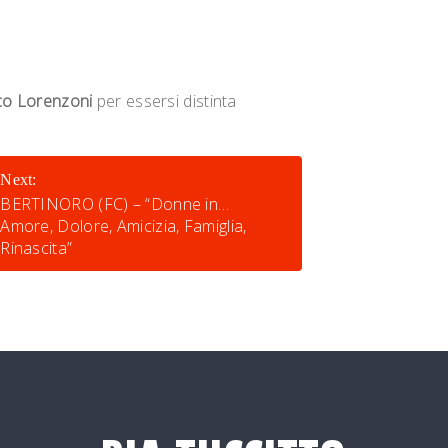
co Lorenzoni
per essersi distinta
Next:
BERTINORO (FC) – “Donne in…
Amore, Dolore, Amicizia, Famiglia,
Rinascita”